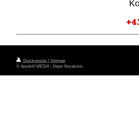
Ko
Druckversion
|
Sitemap
© 4punkt0 MEDIA - Dejan Novakovic